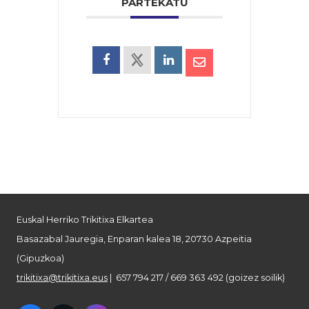
PARTEKATU
Euskal Herriko Trikitixa Elkartea
Basazabal Jauregia, Enparan kalea 18, 20730 Azpeitia
(Gipuzkoa)
trikitixa@trikitixa.eus
| 657 794 217 / 669 363 492 (goizez soilik)