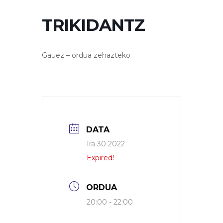
TRIKIDANTZ
Gauez – ordua zehazteko
DATA
Ira 30 2022
Expired!
ORDUA
20:00 - 22:00