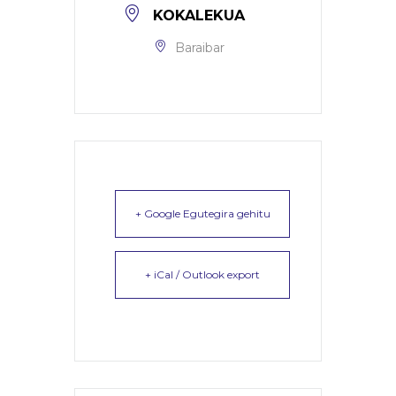
KOKALEKUA
Baraibar
+ Google Egutegira gehitu
+ iCal / Outlook export