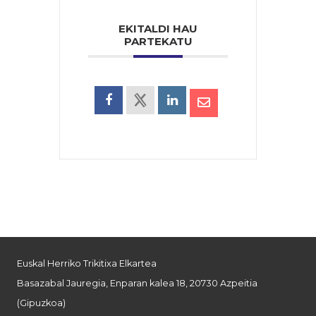
EKITALDI HAU
PARTEKATU
Euskal Herriko Trikitixa Elkartea
Basazabal Jauregia, Enparan kalea 18, 20730 Azpeitia
(Gipuzkoa)