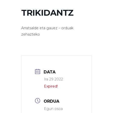
TRIKIDANTZ
Arratsalde eta gauez – orduak
zehazteko
DATA
Ira 29 2022
Expired!
ORDUA
Egun osoa