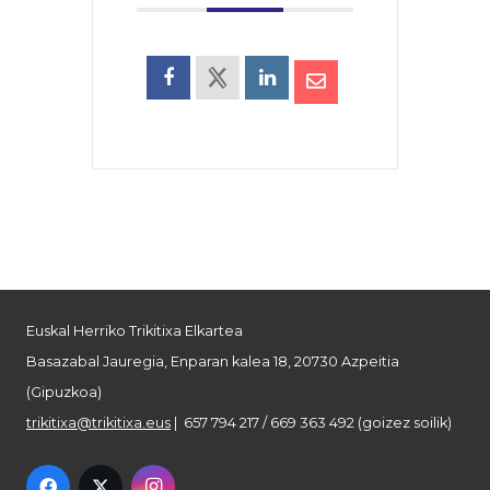
Euskal Herriko Trikitixa Elkartea
Basazabal Jauregia, Enparan kalea 18, 20730 Azpeitia
(Gipuzkoa)
trikitixa@trikitixa.eus
| 657 794 217 / 669 363 492 (goizez soilik)