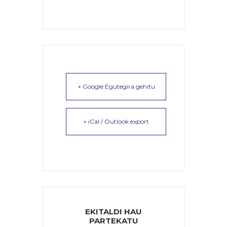
+ Google Egutegira gehitu
+ iCal / Outlook export
EKITALDI HAU
PARTEKATU