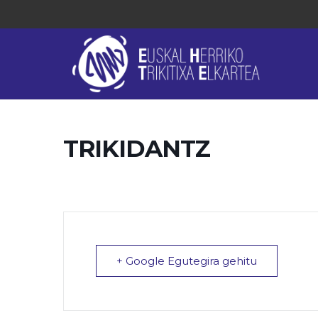
TRIKIDANTZ
+ Google Egutegira gehitu