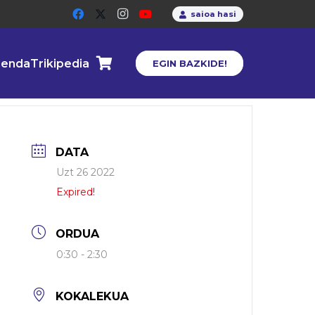
saioa hasi
enda
Trikipedia
EGIN BAZKIDE!
DATA
Uzt 26 2022
Expired!
ORDUA
0:30 - 2:30
KOKALEKUA