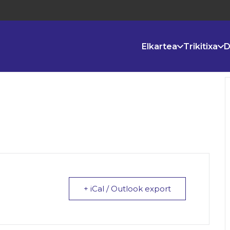
Elkartea
Trikitixa
D
+ iCal / Outlook export