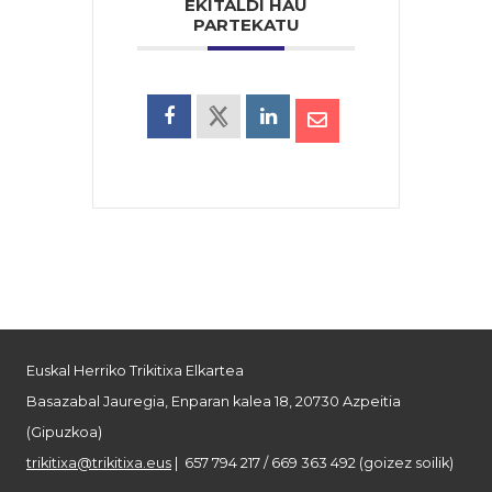
EKITALDI HAU
PARTEKATU
Euskal Herriko Trikitixa Elkartea
Basazabal Jauregia, Enparan kalea 18, 20730 Azpeitia
(Gipuzkoa)
trikitixa@trikitixa.eus
| 657 794 217 / 669 363 492 (goizez soilik)