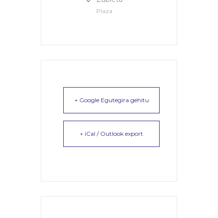
Plaza
+ Google Egutegira gehitu
+ iCal / Outlook export