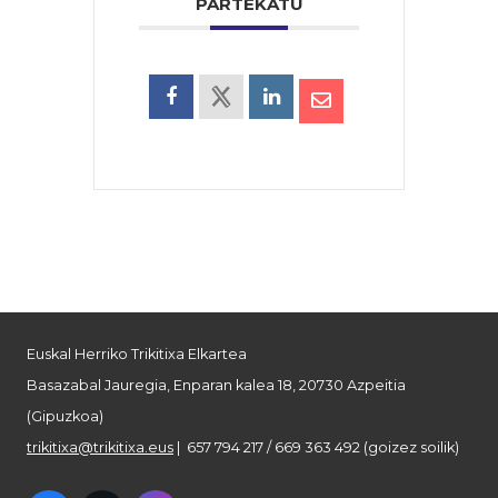
PARTEKATU
Euskal Herriko Trikitixa Elkartea
Basazabal Jauregia, Enparan kalea 18, 20730 Azpeitia
(Gipuzkoa)
trikitixa@trikitixa.eus
| 657 794 217 / 669 363 492 (goizez soilik)