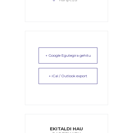
+ Google Egutegira gehitu
+ iCal / Outlook export
EKITALDI HAU