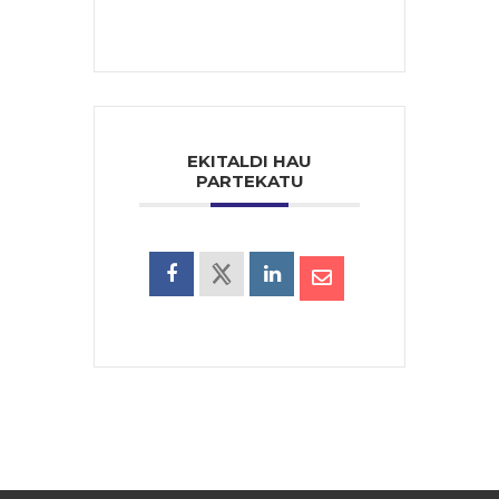
EKITALDI HAU
PARTEKATU