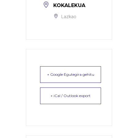
KOKALEKUA
Lazkao
+ Google Egutegira gehitu
+ iCal / Outlook export