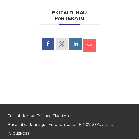
EKITALDI HAU
PARTEKATU
Euskal Herriko Trikitixa Elkartea
Basazabal Jauregia, Enparan kalea 18, 20730 Azpeitia
(Gipuzkoa)