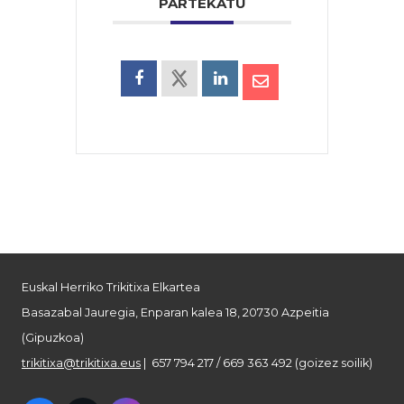
PARTEKATU
Euskal Herriko Trikitixa Elkartea
Basazabal Jauregia, Enparan kalea 18, 20730 Azpeitia
(Gipuzkoa)
trikitixa@trikitixa.eus
| 657 794 217 / 669 363 492 (goizez soilik)