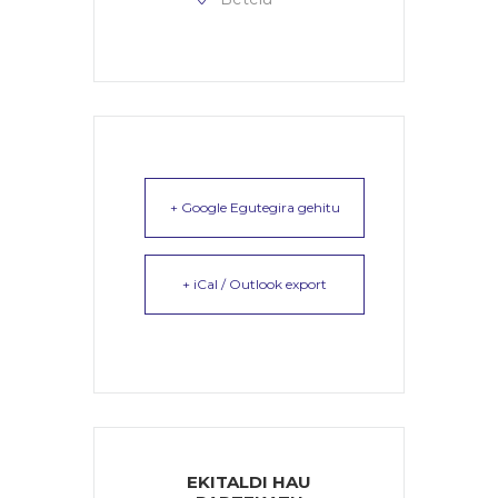
+ Google Egutegira gehitu
+ iCal / Outlook export
EKITALDI HAU