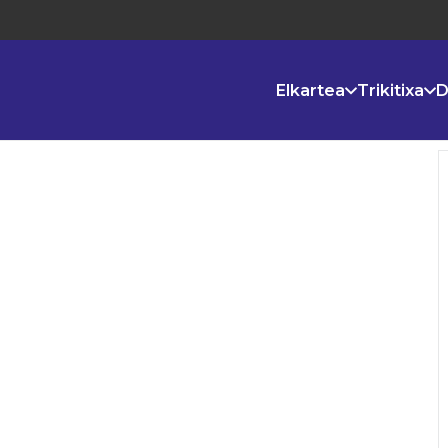
Elkartea
Trikitixa
D