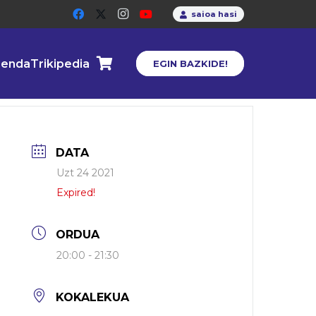
saioa hasi
enda
Trikipedia
EGIN BAZKIDE!
DATA
Uzt 24 2021
Expired!
ORDUA
20:00 - 21:30
KOKALEKUA