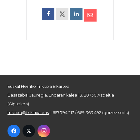
Euskal Herriko Trikitixa Elkartea
Basazabal Jauregia, Enparan kalea 18, 20730 Azpeitia
(Gipuzkoa)
trikitixa@trikitixa.eus
| 657 794 217 / 669 363 492 (goizez soilik)