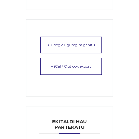
+ Google Egutegira gehitu
+ iCal / Outlook export
EKITALDI HAU
PARTEKATU