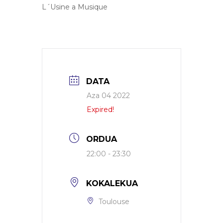
L´Usine a Musique
DATA
Aza 04 2022
Expired!
ORDUA
22:00 - 23:30
KOKALEKUA
Toulouse