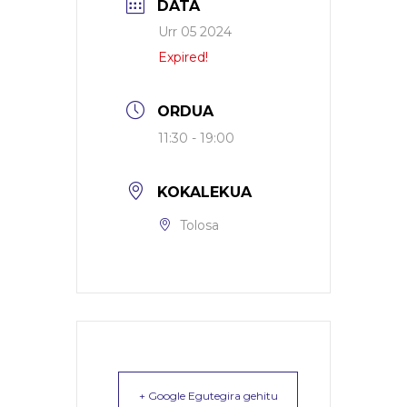
DATA
Urr 05 2024
Expired!
ORDUA
11:30 - 19:00
KOKALEKUA
Tolosa
+ Google Egutegira gehitu