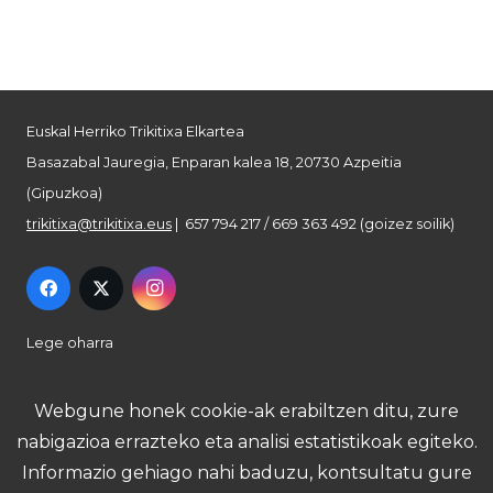
Euskal Herriko Trikitixa Elkartea
Basazabal Jauregia, Enparan kalea 18, 20730 Azpeitia
(Gipuzkoa)
trikitixa@trikitixa.eus
| 657 794 217 / 669 363 492 (goizez soilik)
Lege oharra
Pribatutasun politika
Webgune honek cookie-ak erabiltzen ditu, zure
nabigazioa errazteko eta analisi estatistikoak egiteko.
Cookie politika
Informazio gehiago nahi baduzu, kontsultatu gure