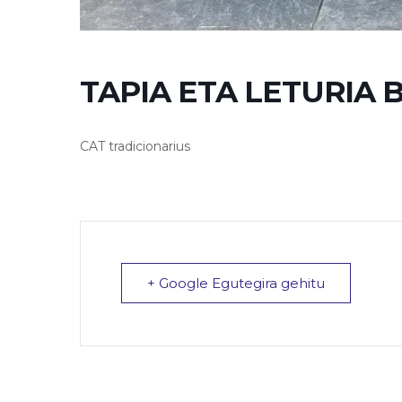
TAPIA ETA LETURIA
CAT tradicionarius
+ Google Egutegira gehitu