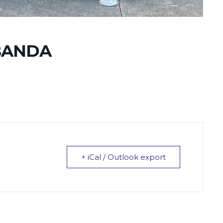
 BANDA
+ iCal / Outlook export