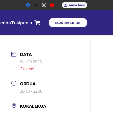
saioa hasi
enda
Trikipedia
EGIN BAZKIDE!
DATA
Ots 20 2026
Expired!
ORDUA
20:30 - 22:30
KOKALEKUA