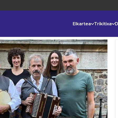
Elkartea
Trikitixa
D