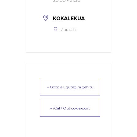
20:00 - 21:30
KOKALEKUA
Zarautz
+ Google Egutegira gehitu
+ iCal / Outlook export