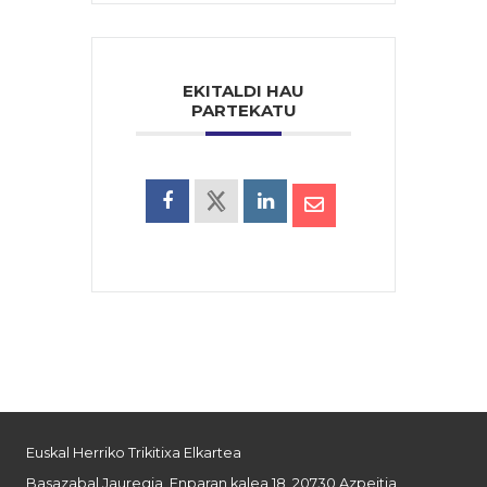
EKITALDI HAU
PARTEKATU
Euskal Herriko Trikitixa Elkartea
Basazabal Jauregia, Enparan kalea 18, 20730 Azpeitia