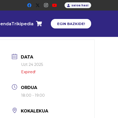
saioa hasi
enda
Trikipedia
EGIN BAZKIDE!
DATA
Uzt 24 2025
Expired!
ORDUA
18:00 - 19:00
KOKALEKUA