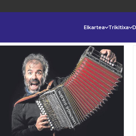
Elkartea
Trikitixa
D