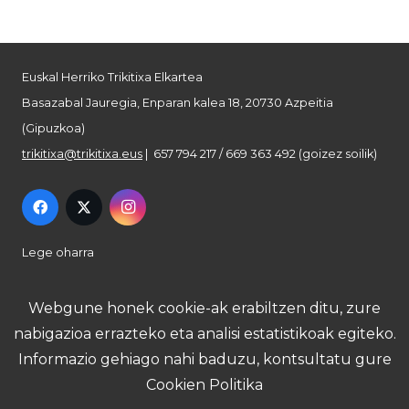
Euskal Herriko Trikitixa Elkartea
Basazabal Jauregia, Enparan kalea 18, 20730 Azpeitia
(Gipuzkoa)
trikitixa@trikitixa.eus
| 657 794 217 / 669 363 492 (goizez soilik)
Lege oharra
Pribatutasun politika
Webgune honek cookie-ak erabiltzen ditu, zure
nabigazioa errazteko eta analisi estatistikoak egiteko.
Cookie politika
Informazio gehiago nahi baduzu, kontsultatu gure
Cookien Politika