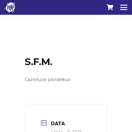
S.F.M.
Gazteluzar pilotalekua
DATA