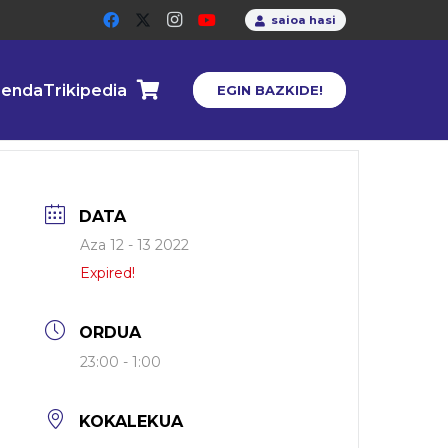
saioa hasi
enda
Trikipedia
EGIN BAZKIDE!
DATA
Aza 12 - 13 2022
Expired!
ORDUA
23:00 - 1:00
KOKALEKUA