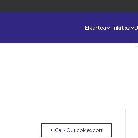
Elkartea
Trikitixa
D
+ iCal / Outlook export