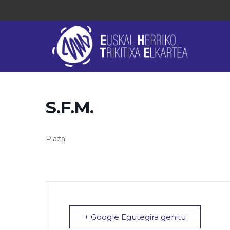
S.F.M.
Plaza
+ Google Egutegira gehitu