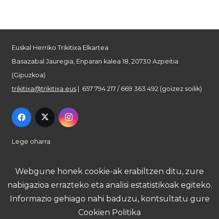
Euskal Herriko Trikitixa Elkartea
Basazabal Jauregia, Enparan kalea 18, 20730 Azpeitia
(Gipuzkoa)
trikitixa@trikitixa.eus
| 657 794 217 / 669 363 492 (goizez soilik)
Lege oharra
Pribatutasun politika
Webgune honek cookie-ak erabiltzen ditu, zure
nabigazioa errazteko eta analisi estatistikoak egiteko.
Cookie politika
Informazio gehiago nahi baduzu, kontsultatu gure
Cookien Politika