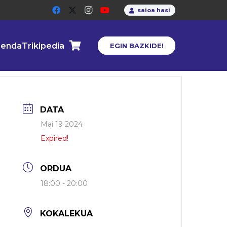
saioa hasi
enda
Trikipedia
EGIN BAZKIDE!
DATA
Mai 19 2024
Expired!
ORDUA
18:00 - 20:00
KOKALEKUA