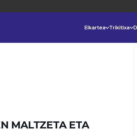
Elkartea
Trikitixa
D
EN MALTZETA ETA