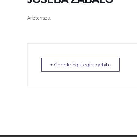
Arizterrazu.
+ Google Egutegira gehitu