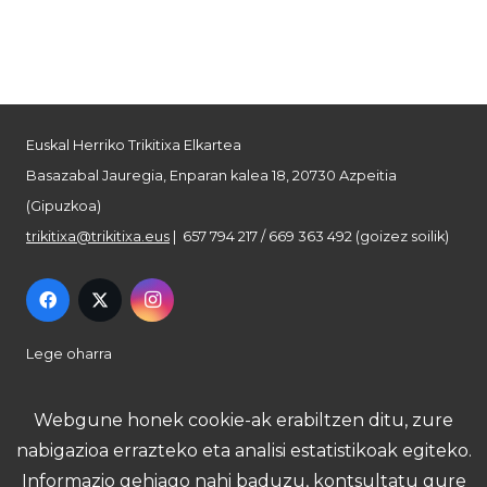
Euskal Herriko Trikitixa Elkartea
Basazabal Jauregia, Enparan kalea 18, 20730 Azpeitia
(Gipuzkoa)
trikitixa@trikitixa.eus
| 657 794 217 / 669 363 492 (goizez soilik)
Lege oharra
Pribatutasun politika
Webgune honek cookie-ak erabiltzen ditu, zure
nabigazioa errazteko eta analisi estatistikoak egiteko.
Cookie politika
Informazio gehiago nahi baduzu, kontsultatu gure