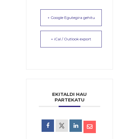
+ Google Egutegira gehitu
+ iCal / Outlook export
EKITALDI HAU
PARTEKATU