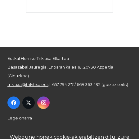
Euskal Herriko Trikitixa Elkartea
Basazabal Jauregia, Enparan kalea 18, 20730 Azpeitia
(Gipuzkoa)
trikitixa@trikitixa.eus
| 657 794 217 / 669 363 492 (goizez soilik)
Lege oharra
Pribatutasun politika
Webgune honek cookie-ak erabiltzen ditu, zure