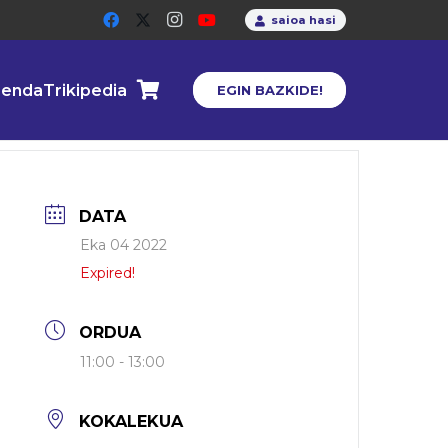
saioa hasi
enda
Trikipedia
EGIN BAZKIDE!
DATA
Eka 04 2022
Expired!
ORDUA
11:00 - 13:00
KOKALEKUA