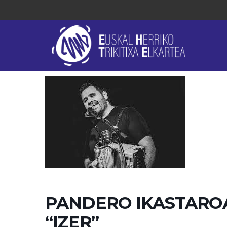
PANDERO IKASTAROA
“IZER”