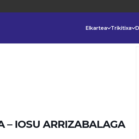
Elkartea
Trikitixa
D
 – IOSU ARRIZABALAGA