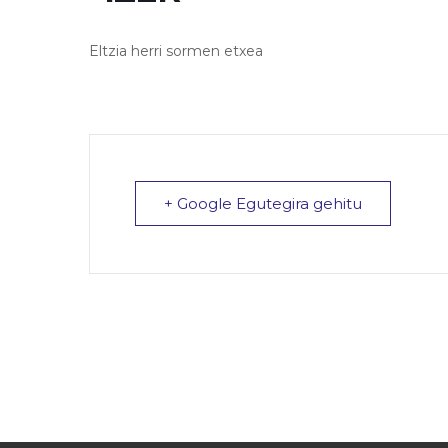
Eltzia herri sormen etxea
+ Google Egutegira gehitu