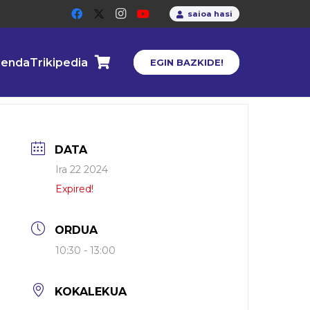
saioa hasi
enda
Trikipedia
EGIN BAZKIDE!
DATA
Ira 22 2024
Expired!
ORDUA
10:30 - 13:00
KOKALEKUA