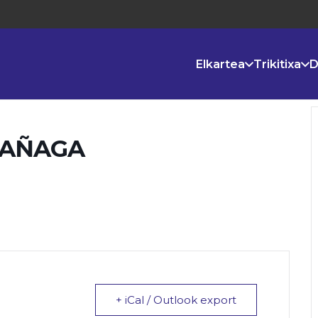
Elkartea
Trikitixa
D
RAÑAGA
+ iCal / Outlook export