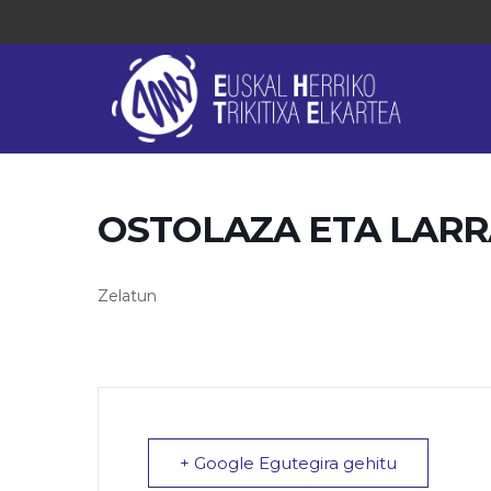
OSTOLAZA ETA LAR
Zelatun
+ Google Egutegira gehitu