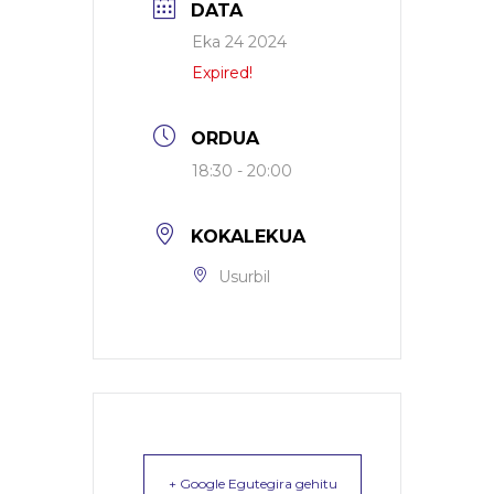
DATA
Eka 24 2024
Expired!
ORDUA
18:30 - 20:00
KOKALEKUA
Usurbil
+ Google Egutegira gehitu