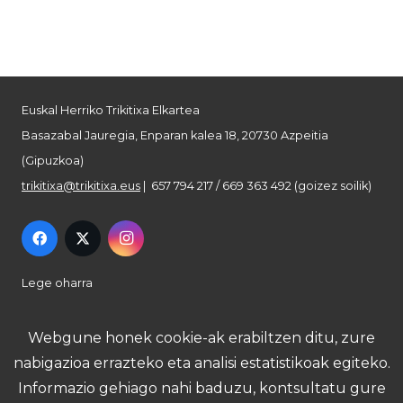
Euskal Herriko Trikitixa Elkartea
Basazabal Jauregia, Enparan kalea 18, 20730 Azpeitia
(Gipuzkoa)
trikitixa@trikitixa.eus
| 657 794 217 / 669 363 492 (goizez soilik)
Lege oharra
Pribatutasun politika
Webgune honek cookie-ak erabiltzen ditu, zure
nabigazioa errazteko eta analisi estatistikoak egiteko.
Cookie politika
Informazio gehiago nahi baduzu, kontsultatu gure