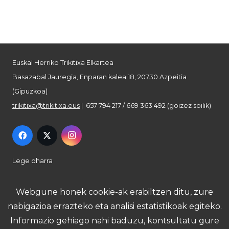
Euskal Herriko Trikitixa Elkartea
Basazabal Jauregia, Enparan kalea 18, 20730 Azpeitia
(Gipuzkoa)
trikitixa@trikitixa.eus
| 657 794 217 / 669 363 492 (goizez soilik)
Lege oharra
Pribatutasun politika
Webgune honek cookie-ak erabiltzen ditu, zure
nabigazioa errazteko eta analisi estatistikoak egiteko.
Cookie politika
Informazio gehiago nahi baduzu, kontsultatu gure