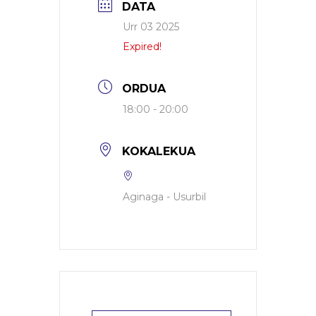
DATA
Urr 03 2025
Expired!
ORDUA
18:00 - 20:00
KOKALEKUA
Aginaga - Usurbil