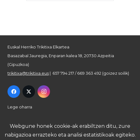
Euskal Herriko Trikitixa Elkartea
Basazabal Jauregia, Enparan kalea 18, 20730 Azpeitia
(Gipuzkoa)
trikitixa@trikitixa.eus
| 657 794 217 / 669 363 492 (goizez soilik)
Lege oharra
Pribatutasun politika
Webgune honek cookie-ak erabiltzen ditu, zure
nabigazioa errazteko eta analisi estatistikoak egiteko.
Cookie politika