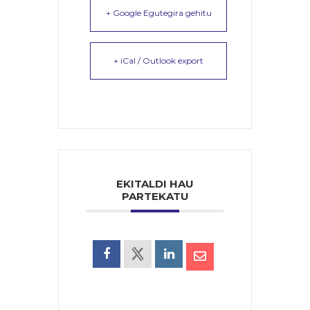
+ Google Egutegira gehitu
+ iCal / Outlook export
EKITALDI HAU
PARTEKATU