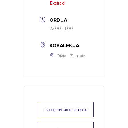
Expired!
ORDUA
22:00 - 1:00
KOKALEKUA
Oikia - Zumaia
+ Google Egutegira gehitu