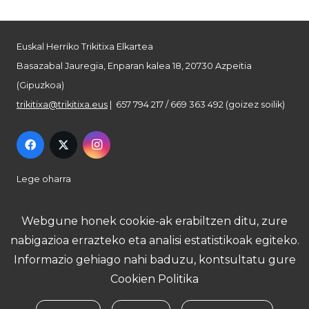
Euskal Herriko Trikitixa Elkartea
Basazabal Jauregia, Enparan kalea 18, 20730 Azpeitia
(Gipuzkoa)
trikitixa@trikitixa.eus
| 657 794 217 / 669 363 492 (goizez soilik)
Lege oharra
Pribatutasun politika
Webgune honek cookie-ak erabiltzen ditu, zure
nabigazioa errazteko eta analisi estatistikoak egiteko.
Cookie politika
Informazio gehiago nahi baduzu, kontsultatu gure
Cookien Politika