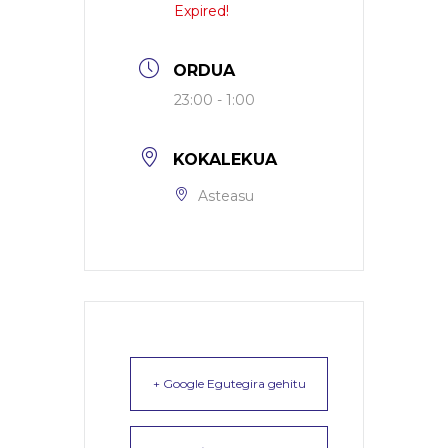
Expired!
ORDUA
23:00 - 1:00
KOKALEKUA
Asteasu
+ Google Egutegira gehitu