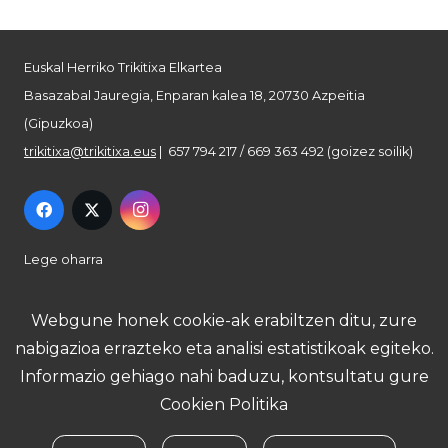
Euskal Herriko Trikitixa Elkartea
Basazabal Jauregia, Enparan kalea 18, 20730 Azpeitia
(Gipuzkoa)
trikitixa@trikitixa.eus
| 657 794 217 / 669 363 492 (goizez soilik)
Lege oharra
Pribatutasun politika
Webgune honek cookie-ak erabiltzen ditu, zure
nabigazioa errazteko eta analisi estatistikoak egiteko.
Cookie politika
Informazio gehiago nahi baduzu, kontsultatu gure
Cookien Politika