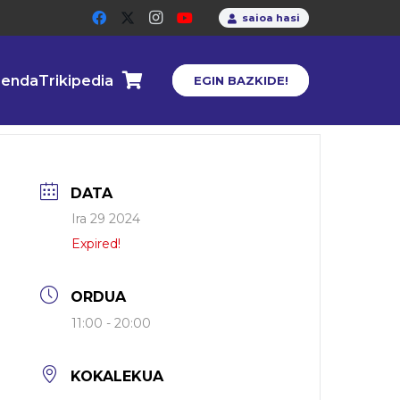
saioa hasi
enda
Trikipedia
EGIN BAZKIDE!
DATA
Ira 29 2024
Expired!
ORDUA
11:00 - 20:00
KOKALEKUA