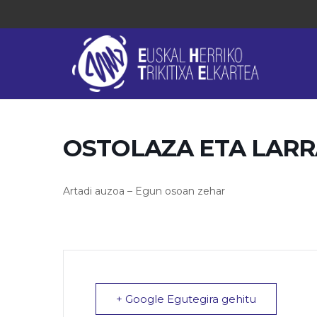
OSTOLAZA ETA LAR
Artadi auzoa – Egun osoan zehar
+ Google Egutegira gehitu