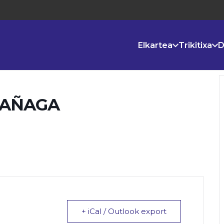
Elkartea
Trikitixa
D
RAÑAGA
+ iCal / Outlook export