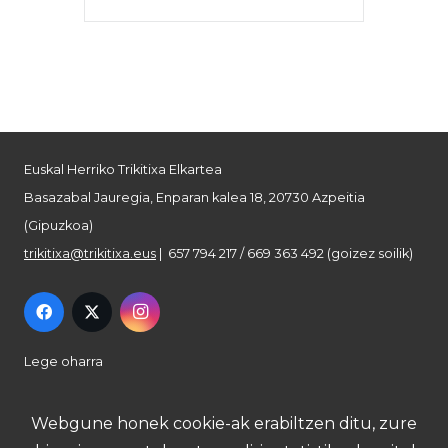
Euskal Herriko Trikitixa Elkartea
Basazabal Jauregia, Enparan kalea 18, 20730 Azpeitia
(Gipuzkoa)
trikitixa@trikitixa.eus
| 657 794 217 / 669 363 492 (goizez soilik)
Lege oharra
Pribatutasun politika
Webgune honek cookie-ak erabiltzen ditu, zure