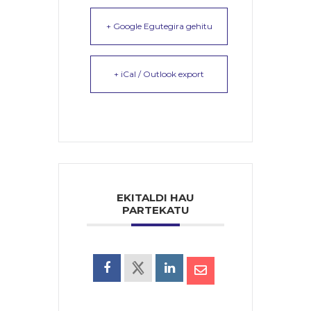
+ Google Egutegira gehitu
+ iCal / Outlook export
EKITALDI HAU
PARTEKATU