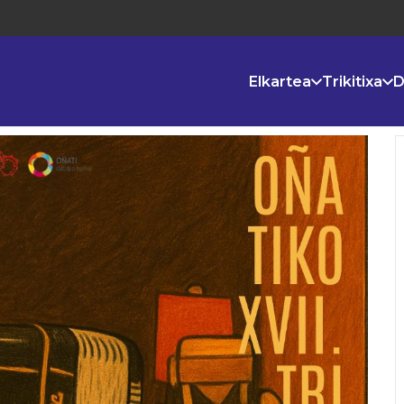
Elkartea
Trikitixa
D