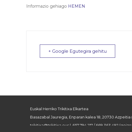
Informazio gehiago
HEMEN
+ Google Egutegira gehitu
Euskal Herriko Trikitixa Elkartea
Basazabal Jauregia, Enparan kalea 18, 20730 Azpeitia
trikitixa@trikitixa.eus
| 657 794 217 / 669 363 492 (goizez