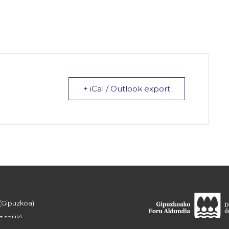
+ iCal / Outlook export
 (Gipuzkoa)
 soilik)