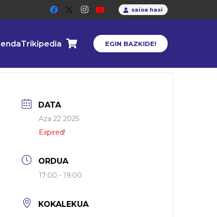
saioa hasi
enda
Trikipedia
EGIN BAZKIDE!
DATA
Aza 22 2025
Expired!
ORDUA
17:00 - 19:00
KOKALEKUA