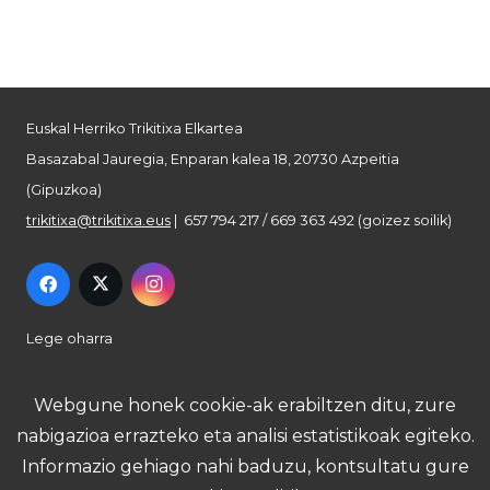
Euskal Herriko Trikitixa Elkartea
Basazabal Jauregia, Enparan kalea 18, 20730 Azpeitia
(Gipuzkoa)
trikitixa@trikitixa.eus
| 657 794 217 / 669 363 492 (goizez soilik)
Lege oharra
Pribatutasun politika
Webgune honek cookie-ak erabiltzen ditu, zure
nabigazioa errazteko eta analisi estatistikoak egiteko.
Cookie politika
Informazio gehiago nahi baduzu, kontsultatu gure