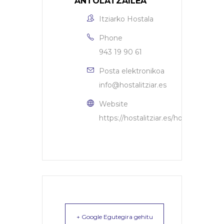
ANTOLATZAILEA
Itziarko Hostala
Phone
943 19 90 61
Posta elektronikoa
info@hostalitziar.es
Website
https://hostalitziar.es/home/
+ Google Egutegira gehitu