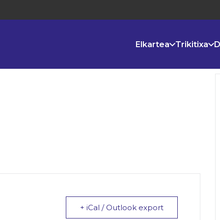
Elkartea
Trikitixa
D
+ iCal / Outlook export