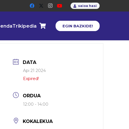
saioa hasi
enda
Trikipedia
EGIN BAZKIDE!
DATA
Api 21 2024
Expired!
ORDUA
12:00 - 14:00
KOKALEKUA