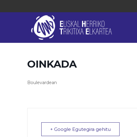
OINKADA
Boulevardean
+ Google Egutegira gehitu