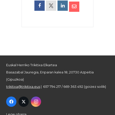
Euskal Herriko Trikitixa Elkartea
Basazabal Jauregia, Enparan kalea 18, 20730 Azpeitia
(Gipuzkoa)
trikitixa@trikitixa.eus
| 657 794 217 / 669 363 492 (goizez soilik)
Lege oharra