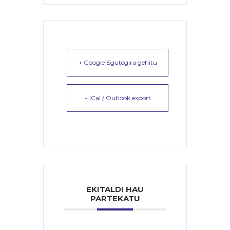
+ Google Egutegira gehitu
+ iCal / Outlook export
EKITALDI HAU
PARTEKATU