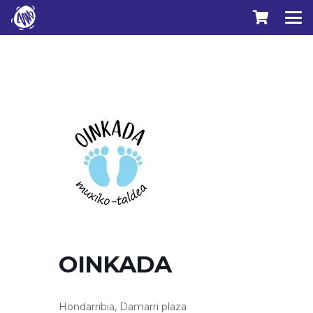
OINKADA
Hondarribia, Damarri plaza