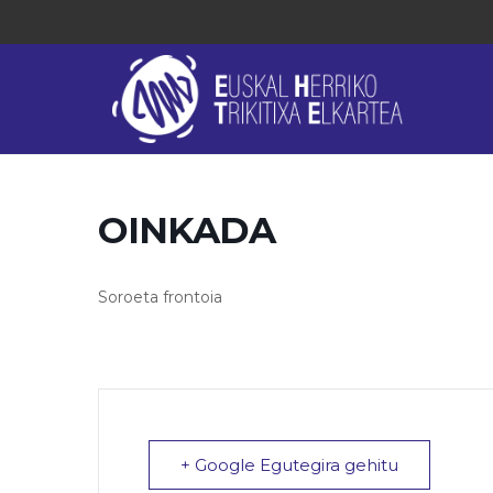
OINKADA
Soroeta frontoia
+ Google Egutegira gehitu