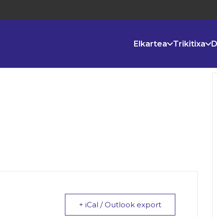
Elkartea
Trikitixa
D
+ iCal / Outlook export