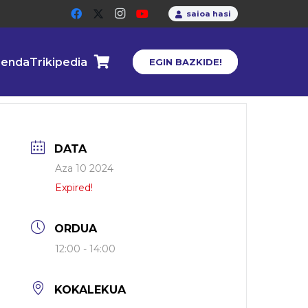
saioa hasi
enda
Trikipedia
EGIN BAZKIDE!
DATA
Aza 10 2024
Expired!
ORDUA
12:00 - 14:00
KOKALEKUA