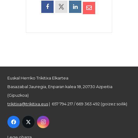
Euskal Herriko Trikitixa Elkartea
Basazabal Jauregia, Enparan kalea 18, 20730 Azpeitia
(Gipuzkoa)
trikitixa@trikitixa.eus
| 657 794 217 / 669 363 492 (goizez soilik)
Lege oharra