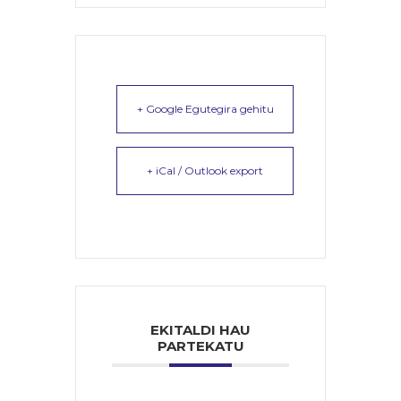
+ Google Egutegira gehitu
+ iCal / Outlook export
EKITALDI HAU
PARTEKATU