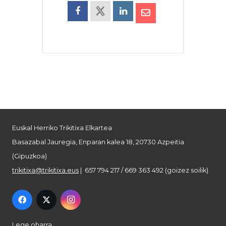
Euskal Herriko Trikitixa Elkartea
Basazabal Jauregia, Enparan kalea 18, 20730 Azpeitia
(Gipuzkoa)
trikitixa@trikitixa.eus
| 657 794 217 / 669 363 492 (goizez soilik)
Lege oharra