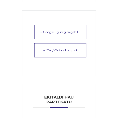
+ Google Egutegira gehitu
+ iCal / Outlook export
EKITALDI HAU
PARTEKATU