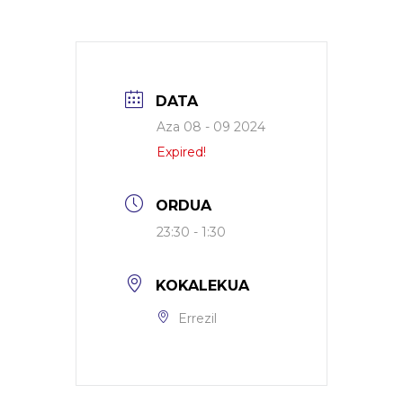
DATA
Aza 08 - 09 2024
Expired!
ORDUA
23:30 - 1:30
KOKALEKUA
Errezil