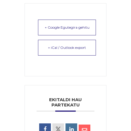
+ Google Egutegira gehitu
+ iCal / Outlook export
EKITALDI HAU
PARTEKATU