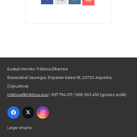
Euskal Herriko Trikitixa Elkartea
Basazabal Jauregia, Enparan kalea 18, 20730 Azpeitia
(Gipuzkoa)
trikitixa@trikitixa.eus
| 657 794 217 / 669 363 492 (goizez soilik)
Lege oharra