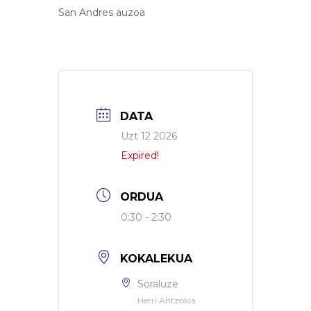
San Andres auzoa
DATA
Uzt 12 2026
Expired!
ORDUA
0:30 - 2:30
KOKALEKUA
Soraluze
Herri Antzokia