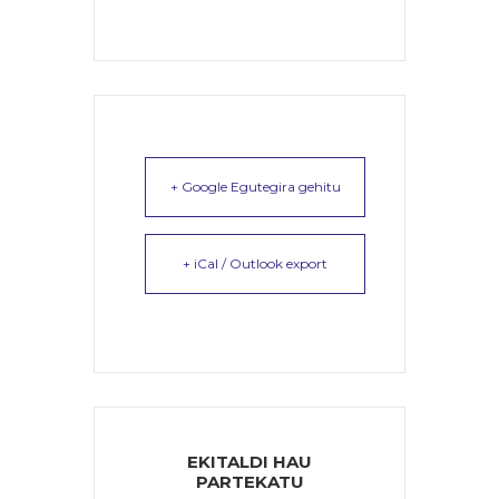
+ Google Egutegira gehitu
+ iCal / Outlook export
EKITALDI HAU
PARTEKATU