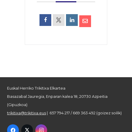
Euskal Herriko Trikitixa Elkartea
Basazabal Jauregia, Enparan kalea 18, 20730 Azpeitia
(Gipuzkoa)
trikitixa@trikitixa.eus
| 657 794 217 / 669 363 492 (goizez soilik)