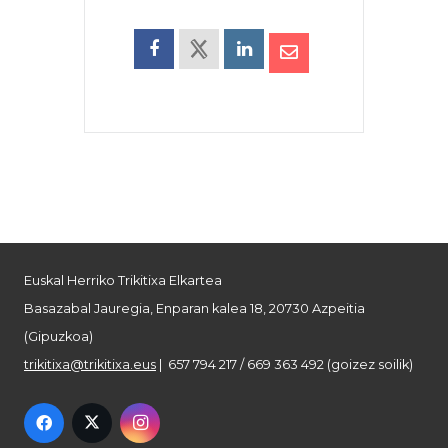
Euskal Herriko Trikitixa Elkartea
Basazabal Jauregia, Enparan kalea 18, 20730 Azpeitia
(Gipuzkoa)
trikitixa@trikitixa.eus
| 657 794 217 / 669 363 492 (goizez soilik)