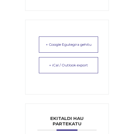
+ Google Egutegira gehitu
+ iCal / Outlook export
EKITALDI HAU
PARTEKATU