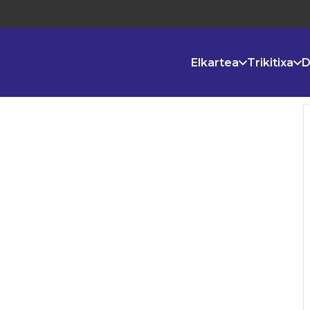
Elkartea
Trikitixa
D