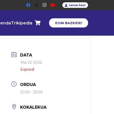
saioa hasi
enda
Trikipedia
EGIN BAZKIDE!
DATA
Mai 20 2022
Expired!
ORDUA
21:00 - 23:00
KOKALEKUA