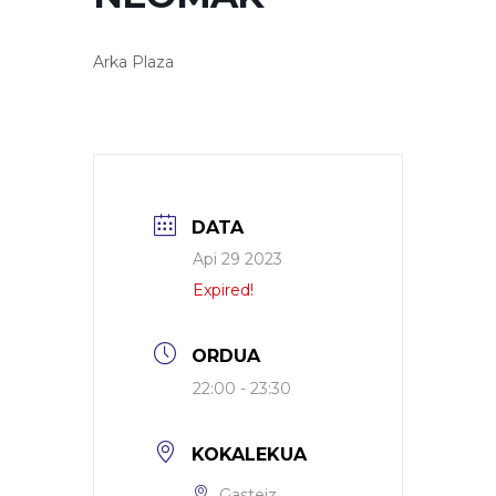
Arka Plaza
DATA
Api 29 2023
Expired!
ORDUA
22:00 - 23:30
KOKALEKUA
Gasteiz