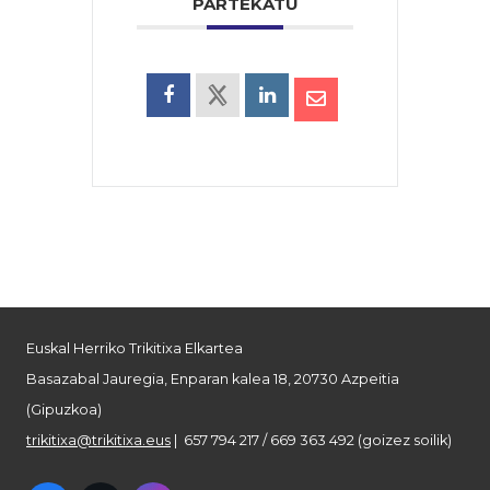
PARTEKATU
Euskal Herriko Trikitixa Elkartea
Basazabal Jauregia, Enparan kalea 18, 20730 Azpeitia
(Gipuzkoa)
trikitixa@trikitixa.eus
| 657 794 217 / 669 363 492 (goizez soilik)