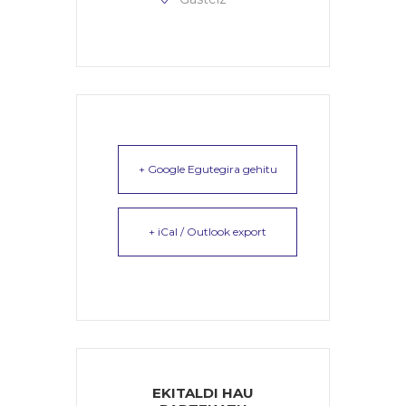
+ Google Egutegira gehitu
+ iCal / Outlook export
EKITALDI HAU