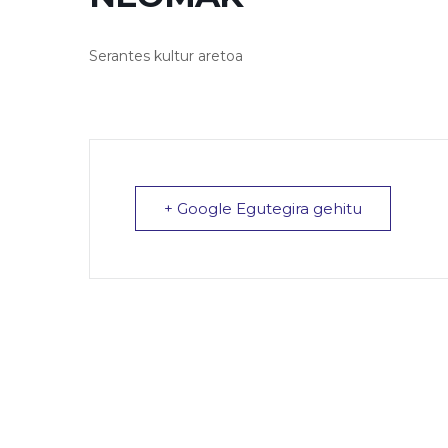
Serantes kultur aretoa
+ Google Egutegira gehitu