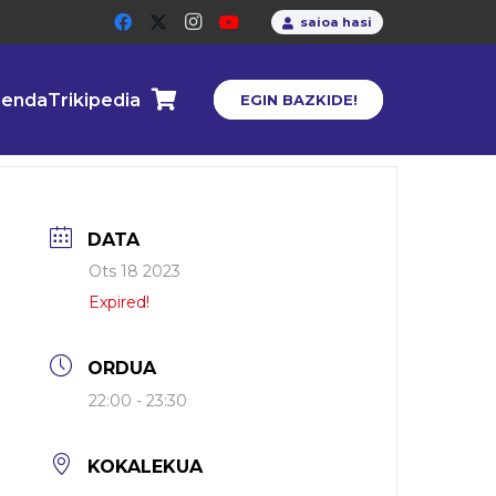
saioa hasi
enda
Trikipedia
EGIN BAZKIDE!
DATA
Ots 18 2023
Expired!
ORDUA
22:00 - 23:30
KOKALEKUA