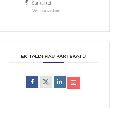
Santurtzi
Gernika parkea
EKITALDI HAU PARTEKATU