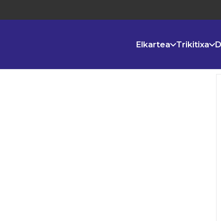
Elkartea
Trikitixa
D