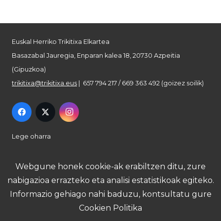
Euskal Herriko Trikitixa Elkartea
Basazabal Jauregia, Enparan kalea 18, 20730 Azpeitia
(Gipuzkoa)
trikitixa@trikitixa.eus
| 657 794 217 / 669 363 492 (goizez soilik)
Lege oharra
Pribatutasun politika
Webgune honek cookie-ak erabiltzen ditu, zure
nabigazioa errazteko eta analisi estatistikoak egiteko.
Cookie politika
Informazio gehiago nahi baduzu, kontsultatu gure
Cookien Politika