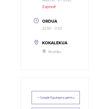
Abu 06 - 07 2022
Expired!
ORDUA
22:30 - 0:30
KOKALEKUA
Mutriku
+ Google Egutegira gehitu