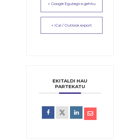
+ Google Egutegira gehitu
+ iCal / Outlook export
EKITALDI HAU
PARTEKATU