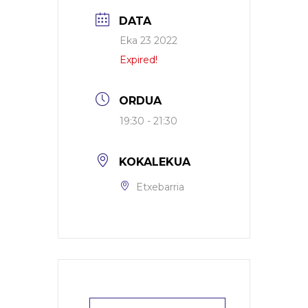
DATA
Eka 23 2022
Expired!
ORDUA
19:30 - 21:30
KOKALEKUA
Etxebarria