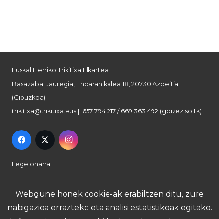
Euskal Herriko Trikitixa Elkartea
Basazabal Jauregia, Enparan kalea 18, 20730 Azpeitia
(Gipuzkoa)
trikitixa@trikitixa.eus
| 657 794 217 / 669 363 492 (goizez soilik)
Lege oharra
Pribatutasun politika
Webgune honek cookie-ak erabiltzen ditu, zure
nabigazioa errazteko eta analisi estatistikoak egiteko.
Cookie politika