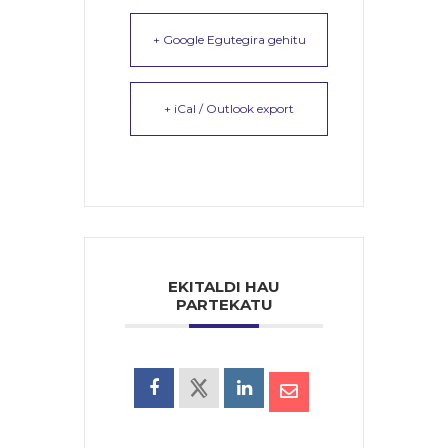
+ Google Egutegira gehitu
+ iCal / Outlook export
EKITALDI HAU
PARTEKATU