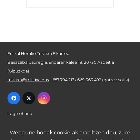
Euskal Herriko Trikitixa Elkartea
Basazabal Jauregia, Enparan kalea 18, 20730 Azpeitia
(Gipuzkoa)
trikitixa@trikitixa.eus
| 657 794 217 / 669 363 492 (goizez soilik)
Lege oharra
Pribatutasun politika
Webgune honek cookie-ak erabiltzen ditu, zure