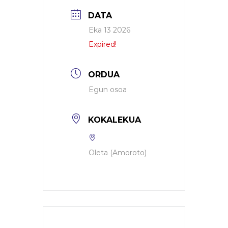
DATA
Eka 13 2026
Expired!
ORDUA
Egun osoa
KOKALEKUA
Oleta (Amoroto)