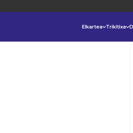
Elkartea
Trikitixa
D