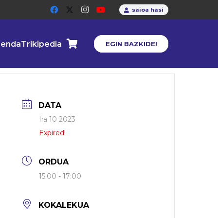
saioa hasi
enda
Trikipedia
EGIN BAZKIDE!
DATA
Ira 10 2023
Expired!
ORDUA
15:00 - 17:00
KOKALEKUA