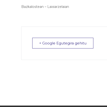
Bazkalostean – Laixiarzelaian
+ Google Egutegira gehitu