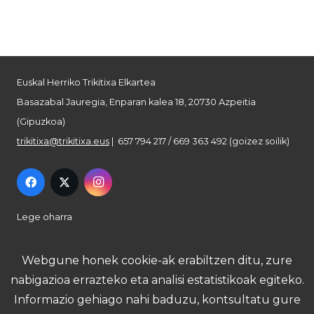
Euskal Herriko Trikitixa Elkartea
Basazabal Jauregia, Enparan kalea 18, 20730 Azpeitia
(Gipuzkoa)
trikitixa@trikitixa.eus
| 657 794 217 / 669 363 492 (goizez soilik)
Lege oharra
Pribatutasun politika
Webgune honek cookie-ak erabiltzen ditu, zure
nabigazioa errazteko eta analisi estatistikoak egiteko.
Cookie politika
Informazio gehiago nahi baduzu, kontsultatu gure