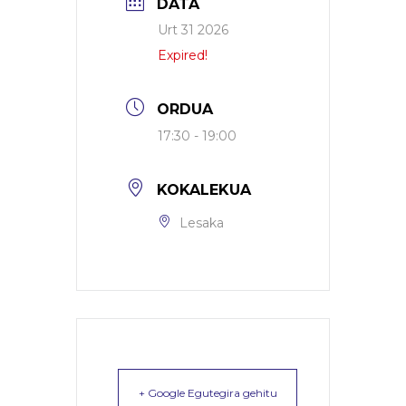
DATA
Urt 31 2026
Expired!
ORDUA
17:30 - 19:00
KOKALEKUA
Lesaka
+ Google Egutegira gehitu