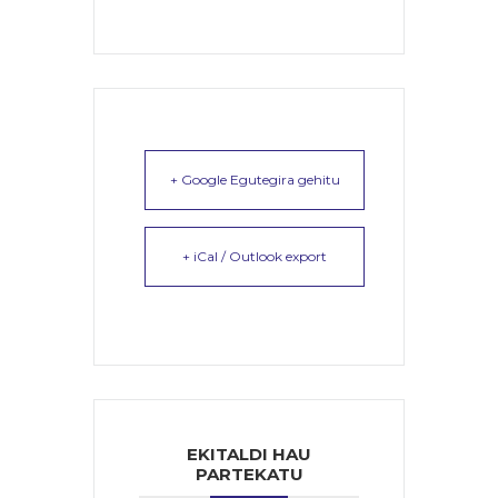
+ Google Egutegira gehitu
+ iCal / Outlook export
EKITALDI HAU
PARTEKATU