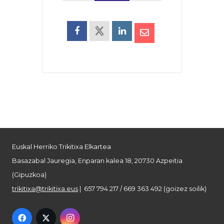
Euskal Herriko Trikitixa Elkartea
Basazabal Jauregia, Enparan kalea 18, 20730 Azpeitia
(Gipuzkoa)
trikitixa@trikitixa.eus
| 657 794 217 / 669 363 492 (goizez soilik)