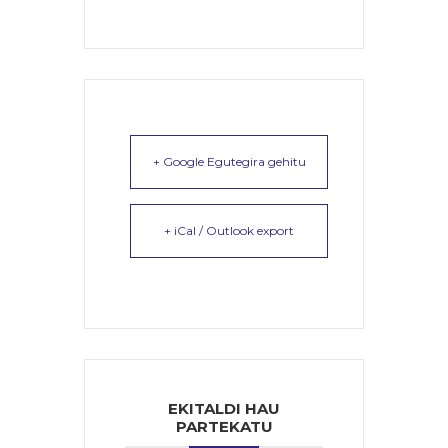
+ Google Egutegira gehitu
+ iCal / Outlook export
EKITALDI HAU
PARTEKATU