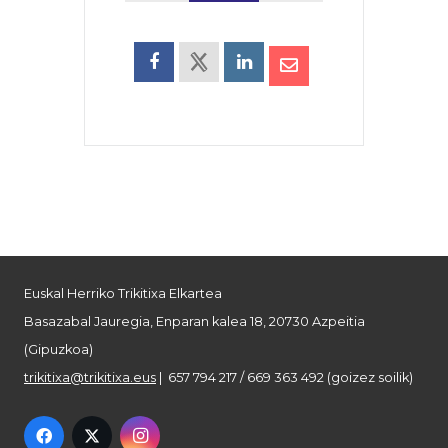
Euskal Herriko Trikitixa Elkartea
Basazabal Jauregia, Enparan kalea 18, 20730 Azpeitia
(Gipuzkoa)
trikitixa@trikitixa.eus
| 657 794 217 / 669 363 492 (goizez soilik)